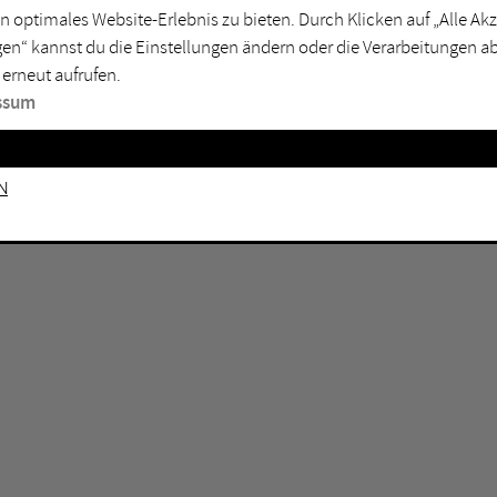
GEN KEINE ERGEBNISSE VOR.
rtmund
Marl
n optimales Website-Erlebnis zu bieten. Durch Klicken auf „Alle A
en“ kannst du die Einstellungen ändern oder die Verarbeitungen a
sburg
Mülheim an der Ruhr
 erneut aufrufen.
en
Oberhausen
ssum
senkirchen
Recklinghausen
gen
Unna
n
mm
Witten