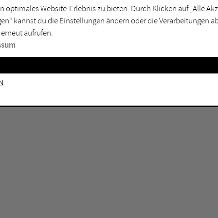
GEN KEINE ERGEBNISSE VOR.
rtmund
Marl
n optimales Website-Erlebnis zu bieten. Durch Klicken auf „Alle A
en“ kannst du die Einstellungen ändern oder die Verarbeitungen a
sburg
Mülheim an der Ruhr
 erneut aufrufen.
en
Oberhausen
ssum
senkirchen
Recklinghausen
gen
Unna
n
mm
Witten