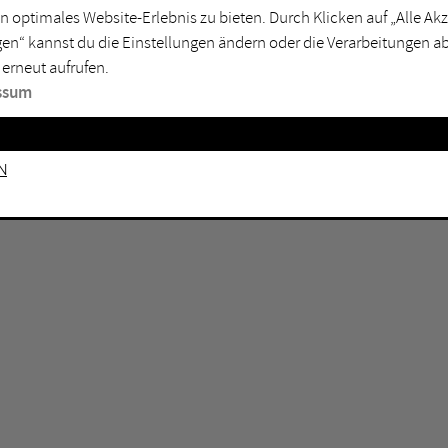
n optimales Website-Erlebnis zu bieten. Durch Klicken auf „Alle A
sburg
Mülheim an der Ruhr
en“ kannst du die Einstellungen ändern oder die Verarbeitungen a
en
Oberhausen
 erneut aufrufen.
senkirchen
Recklinghausen
ssum
gen
Unna
mm
Witten
n