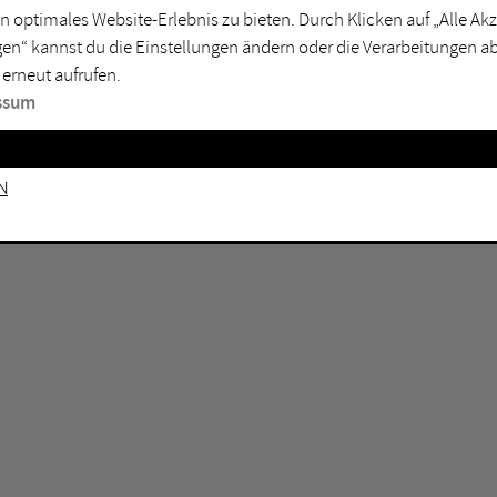
n optimales Website-Erlebnis zu bieten. Durch Klicken auf „Alle A
sburg
Mülheim an der Ruhr
en“ kannst du die Einstellungen ändern oder die Verarbeitungen a
en
Oberhausen
 erneut aufrufen.
senkirchen
Recklinghausen
ssum
gen
Unna
mm
Witten
n