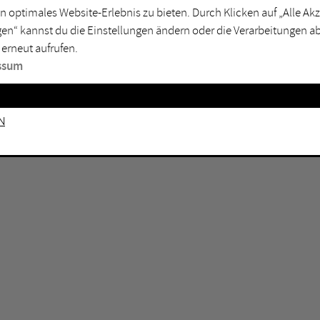
n optimales Website-Erlebnis zu bieten. Durch Klicken auf „Alle A
sburg
Mülheim an der Ruhr
en“ kannst du die Einstellungen ändern oder die Verarbeitungen a
en
Oberhausen
 erneut aufrufen.
senkirchen
Recklinghausen
ssum
gen
Unna
mm
Witten
n