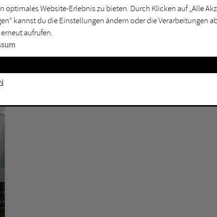
n optimales Website-Erlebnis zu bieten. Durch Klicken auf „Alle A
sburg
Mülheim an der Ruhr
en“ kannst du die Einstellungen ändern oder die Verarbeitungen a
en
Oberhausen
 erneut aufrufen.
senkirchen
Recklinghausen
ssum
gen
Unna
mm
Witten
n