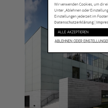
Wir verwenden Cookies, um dir ei
Lichtkunst
Dui
Unter „Ablehnen oder Einstellung
Malerei
Ess
Einstellungen jederzeit im Footer
Performance
Gel
Datenschutzerklärung
|
Impre
Skulptur
Ha
Alle akzeptieren
Ha
Ablehnen oder Einstellunge