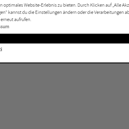
n optimales Website-Erlebnis zu bieten. Durch Klicken auf „Alle A
sburg
Mülheim an der Ruhr
en“ kannst du die Einstellungen ändern oder die Verarbeitungen a
en
Oberhausen
 erneut aufrufen.
senkirchen
Recklinghausen
ssum
gen
Unna
mm
Witten
n