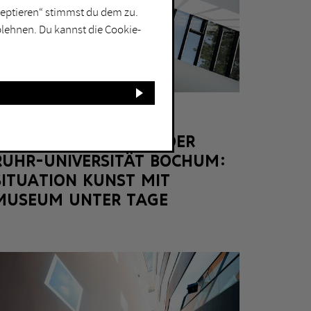
kzeptieren“ stimmst du dem zu.
blehnen. Du kannst die Cookie-
BOCHUM
KUNSTSAMMLUNGEN DER
RUHR-UNIVERSITÄT BOCHUM:
SITUATION KUNST MIT
MUSEUM UNTER TAGE