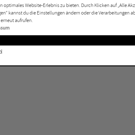
n optimales Website-Erlebnis zu bieten. Durch Klicken auf „Alle A
sburg
Mülheim an der Ruhr
en“ kannst du die Einstellungen ändern oder die Verarbeitungen a
en
Oberhausen
 erneut aufrufen.
senkirchen
Recklinghausen
ssum
gen
Unna
mm
Witten
n