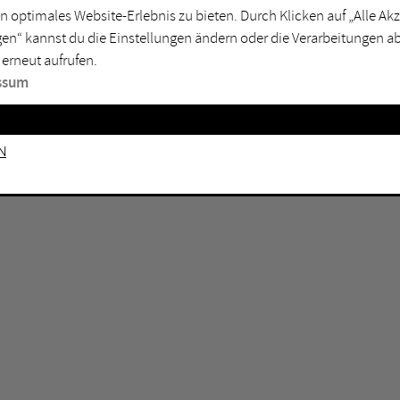
n optimales Website-Erlebnis zu bieten. Durch Klicken auf „Alle A
sburg
Mülheim an der Ruhr
en“ kannst du die Einstellungen ändern oder die Verarbeitungen a
en
Oberhausen
 erneut aufrufen.
senkirchen
Recklinghausen
ssum
gen
Unna
mm
Witten
n