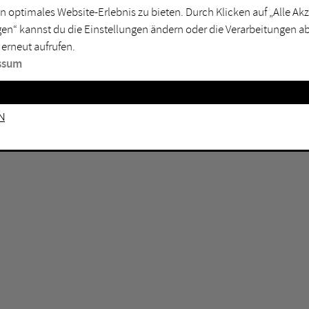
n optimales Website-Erlebnis zu bieten. Durch Klicken auf „Alle A
sburg
Mülheim an der Ruhr
en“ kannst du die Einstellungen ändern oder die Verarbeitungen a
en
Oberhausen
 erneut aufrufen.
senkirchen
Recklinghausen
ssum
gen
Unna
mm
Witten
n