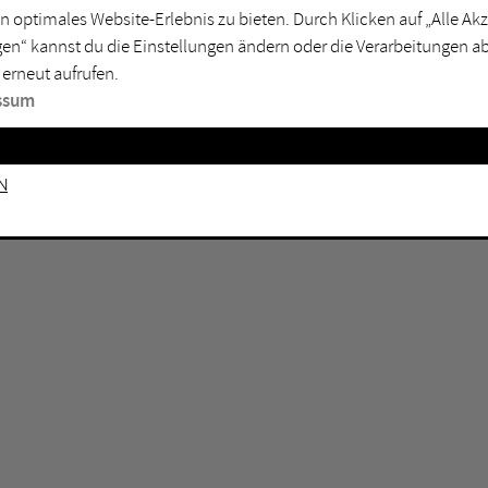
rtmund
Marl
n optimales Website-Erlebnis zu bieten. Durch Klicken auf „Alle A
en“ kannst du die Einstellungen ändern oder die Verarbeitungen a
sburg
Mülheim an der Ruhr
 erneut aufrufen.
en
Oberhausen
ssum
senkirchen
Recklinghausen
gen
Unna
n
mm
Witten