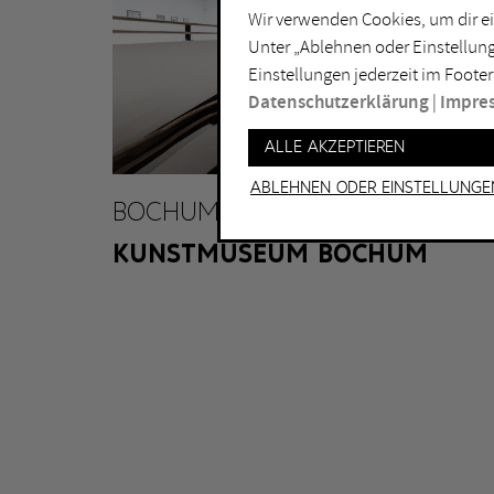
Installation
Do
Wir verwenden Cookies, um dir ei
Unter „Ablehnen oder Einstellung
Lichtkunst
Dui
Einstellungen jederzeit im Footer
Malerei
Ess
Datenschutzerklärung
|
Impre
Performance
Gel
Alle akzeptieren
Skulptur
Ha
Ablehnen oder Einstellunge
Ha
BOCHUM
KUNSTMUSEUM BOCHUM