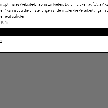
n optimales Website-Erlebnis zu bieten. Durch Klicken auf „Alle A
sburg
Mülheim an der Ruhr
en“ kannst du die Einstellungen ändern oder die Verarbeitungen a
en
Oberhausen
 erneut aufrufen.
senkirchen
Recklinghausen
ssum
gen
Unna
mm
Witten
n