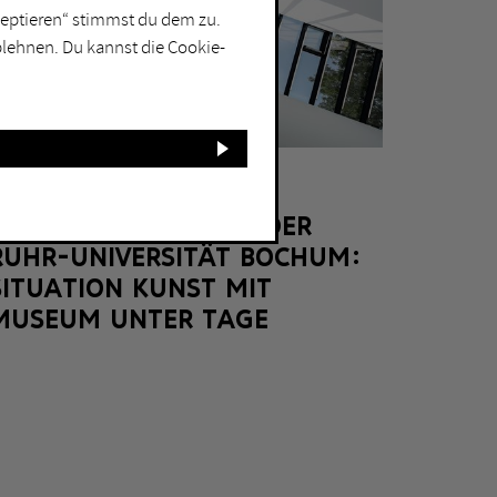
kzeptieren“ stimmst du dem zu.
blehnen. Du kannst die Cookie-
BOCHUM
KUNSTSAMMLUNGEN DER
RUHR-UNIVERSITÄT BOCHUM:
SITUATION KUNST MIT
MUSEUM UNTER TAGE