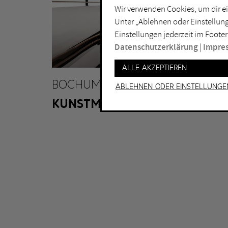
Wir verwenden Cookies, um dir ei
Lichtkunst
Dui
Unter „Ablehnen oder Einstellung
Malerei
Ess
Einstellungen jederzeit im Footer
Performance
Gel
Datenschutzerklärung
|
Impre
Skulptur
Ha
Alle akzeptieren
Ha
BOCHUM
Ablehnen oder Einstellunge
KUNSTMUSEUM BOCHUM