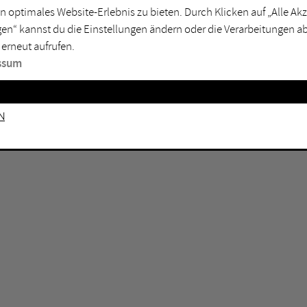
n optimales Website-Erlebnis zu bieten. Durch Klicken auf „Alle A
sburg
Mülheim an der Ruhr
en“ kannst du die Einstellungen ändern oder die Verarbeitungen a
en
Oberhausen
 erneut aufrufen.
senkirchen
Recklinghausen
ssum
gen
Unna
mm
Witten
n