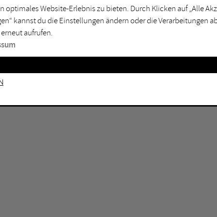
n optimales Website-Erlebnis zu bieten. Durch Klicken auf „Alle A
sburg
Mülheim an der Ruhr
en“ kannst du die Einstellungen ändern oder die Verarbeitungen a
en
Oberhausen
 erneut aufrufen.
senkirchen
Recklinghausen
ssum
gen
Unna
mm
Witten
n