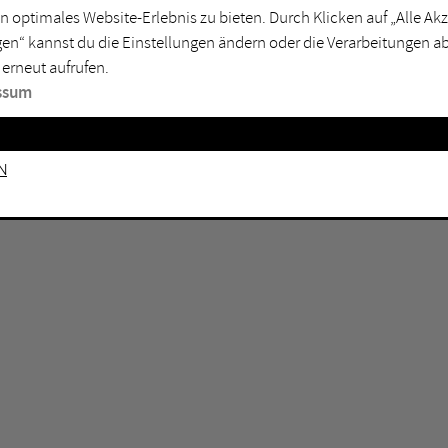
n optimales Website-Erlebnis zu bieten. Durch Klicken auf „Alle A
sburg
Mülheim an der Ruhr
en“ kannst du die Einstellungen ändern oder die Verarbeitungen a
en
Oberhausen
 erneut aufrufen.
senkirchen
Recklinghausen
ssum
gen
Unna
mm
Witten
n