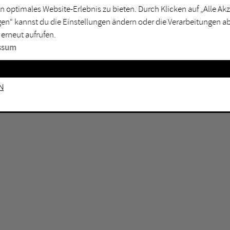
n optimales Website-Erlebnis zu bieten. Durch Klicken auf „Alle A
sburg
Mülheim an der Ruhr
en“ kannst du die Einstellungen ändern oder die Verarbeitungen a
en
Oberhausen
 erneut aufrufen.
senkirchen
Recklinghausen
ssum
gen
Unna
mm
Witten
n