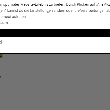
n optimales Website-Erlebnis zu bieten. Durch Klicken auf „Alle A
sburg
Mülheim an der Ruhr
en“ kannst du die Einstellungen ändern oder die Verarbeitungen a
en
Oberhausen
 erneut aufrufen.
senkirchen
Recklinghausen
ssum
gen
Unna
mm
Witten
HERNE
n
FLOTTMANN-HALLEN HERNE
,