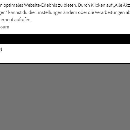
n optimales Website-Erlebnis zu bieten. Durch Klicken auf „Alle A
sburg
Mülheim an der Ruhr
en“ kannst du die Einstellungen ändern oder die Verarbeitungen a
en
Oberhausen
 erneut aufrufen.
senkirchen
Recklinghausen
ssum
gen
Unna
mm
Witten
n