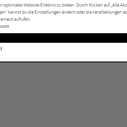
GEN KEINE ERGEBNISSE VOR.
rtmund
Marl
n optimales Website-Erlebnis zu bieten. Durch Klicken auf „Alle A
en“ kannst du die Einstellungen ändern oder die Verarbeitungen a
sburg
Mülheim an der Ruhr
 erneut aufrufen.
en
Oberhausen
ssum
senkirchen
Recklinghausen
gen
Unna
n
mm
Witten