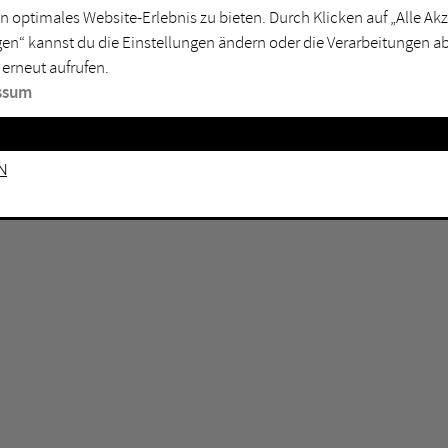
n optimales Website-Erlebnis zu bieten. Durch Klicken auf „Alle A
sburg
Mülheim an der Ruhr
en“ kannst du die Einstellungen ändern oder die Verarbeitungen a
en
Oberhausen
 erneut aufrufen.
senkirchen
Recklinghausen
ssum
gen
Unna
mm
Witten
n