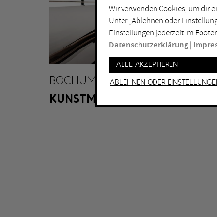
Wir verwenden Cookies, um dir ei
Lichtkunst
Dui
Unter „Ablehnen oder Einstellung
Malerei
Ess
Einstellungen jederzeit im Footer
Performance
Gel
Datenschutzerklärung
|
Impre
Skulptur
Ha
Alle akzeptieren
Ha
BOCHUM
Ablehnen oder Einstellunge
KUNSTMUSEUM BOCHUM