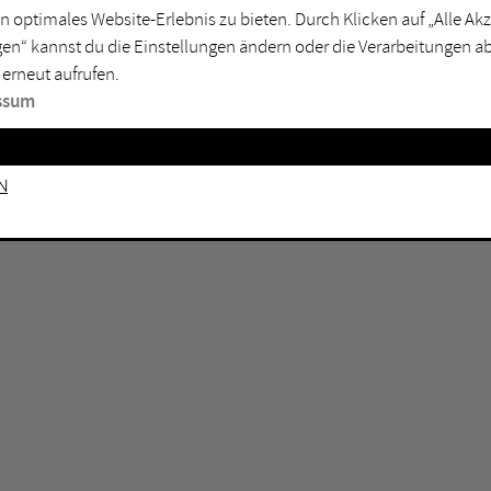
n optimales Website-Erlebnis zu bieten. Durch Klicken auf „Alle A
sburg
Mülheim an der Ruhr
en“ kannst du die Einstellungen ändern oder die Verarbeitungen a
en
Oberhausen
 erneut aufrufen.
senkirchen
Recklinghausen
ssum
gen
Unna
mm
Witten
n