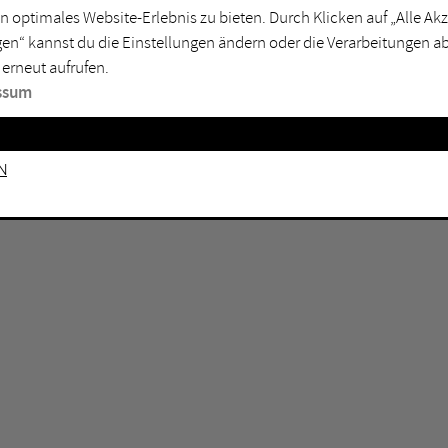
n optimales Website-Erlebnis zu bieten. Durch Klicken auf „Alle A
sburg
Mülheim an der Ruhr
en“ kannst du die Einstellungen ändern oder die Verarbeitungen a
en
Oberhausen
 erneut aufrufen.
senkirchen
Recklinghausen
ssum
gen
Unna
mm
Witten
n