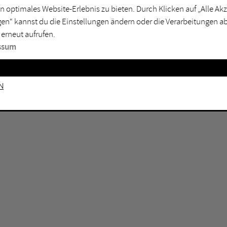
n optimales Website-Erlebnis zu bieten. Durch Klicken auf „Alle A
sburg
Mülheim an der Ruhr
en“ kannst du die Einstellungen ändern oder die Verarbeitungen a
en
Oberhausen
 erneut aufrufen.
senkirchen
Recklinghausen
ssum
gen
Unna
mm
Witten
n