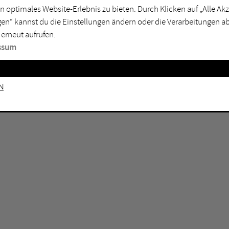
n optimales Website-Erlebnis zu bieten. Durch Klicken auf „Alle A
sburg
Mülheim an der Ruhr
en“ kannst du die Einstellungen ändern oder die Verarbeitungen a
en
Oberhausen
 erneut aufrufen.
senkirchen
Recklinghausen
ssum
gen
Unna
mm
Witten
n