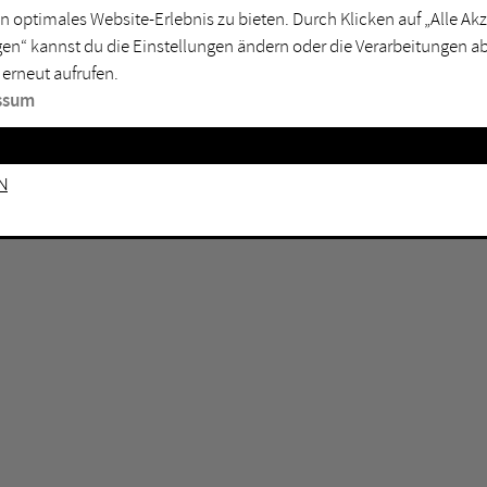
n optimales Website-Erlebnis zu bieten. Durch Klicken auf „Alle A
sburg
Mülheim an der Ruhr
en“ kannst du die Einstellungen ändern oder die Verarbeitungen a
en
Oberhausen
 erneut aufrufen.
senkirchen
Recklinghausen
ssum
gen
Unna
mm
Witten
n