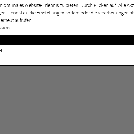
n optimales Website-Erlebnis zu bieten. Durch Klicken auf „Alle A
sburg
Mülheim an der Ruhr
en“ kannst du die Einstellungen ändern oder die Verarbeitungen a
en
Oberhausen
 erneut aufrufen.
senkirchen
Recklinghausen
ssum
gen
Unna
mm
Witten
n